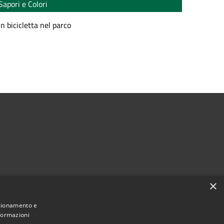
Sapori e Colori
In bicicletta nel parco
×
nzionamento e
nformazioni