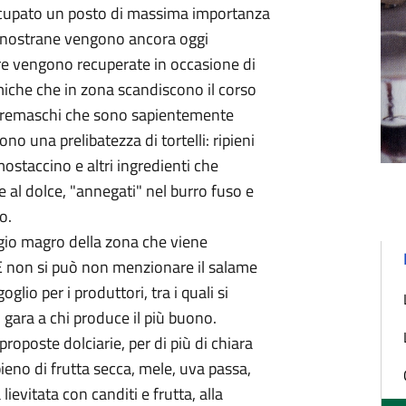
ccupato un posto di massima importanza
te nostrane vengono ancora oggi
pure vengono recuperate in occasione di
iche che in zona scandiscono il corso
i cremaschi che sono sapientemente
no una prelibatezza di tortelli: ripieni
ostaccino e altri ingredienti che
 al dolce, "annegati" nel burro fuso e
o.
gio magro della zona che viene
 non si può non menzionare il salame
lio per i produttori, tra i quali si
gara a chi produce il più buono.
 proposte dolciarie, per di più di chiara
pieno di frutta secca, mele, uva passa,
 lievitata con canditi e frutta, alla