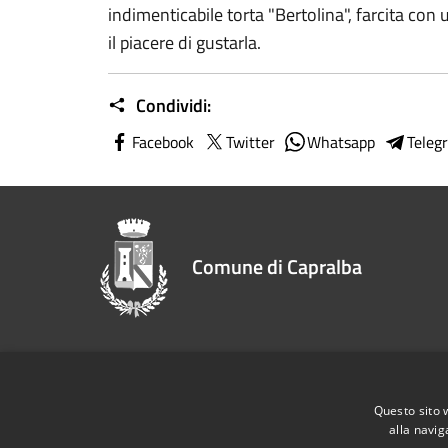
indimenticabile torta "Bertolina", farcita con u
il piacere di gustarla.
Condividi:
Facebook
Twitter
Whatsapp
Teleg
Comune di Capralba
Recapiti e contatti
Questo sito 
Via Piave, 2 26010 Capralba (CR)
alla navig