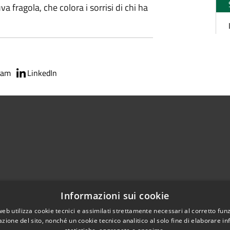
va fragola, che colora i sorrisi di chi ha
ram
LinkedIn
Informazioni sui cookie
web utilizza cookie tecnici e assimilati strettamente necessari al corretto fu
Telefono:
03734521
azione del sito, nonché un cookie tecnico analitico al solo fine di elaborare i