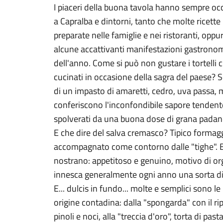
I piaceri della buona tavola hanno sempre o
a Capralba e dintorni, tanto che molte ricet
preparate nelle famiglie e nei ristoranti, op
alcune accattivanti manifestazioni gastronom
dell'anno. Come si può non gustare i tortell
cucinati in occasione della sagra del paese? So
di un impasto di amaretti, cedro, uva passa, m
conferiscono l'inconfondibile sapore tendente
spolverati da una buona dose di grana padan
E che dire del salva cremasco? Tipico formag
accompagnato come contorno dalle "tighe". E
nostrano: appetitoso e genuino, motivo di orgog
innesca generalmente ogni anno una sorta di 
E... dulcis in fundo... molte e semplici sono le
origine contadina: dalla "spongarda" con il ri
pinoli e noci, alla "treccia d'oro", torta di pasta