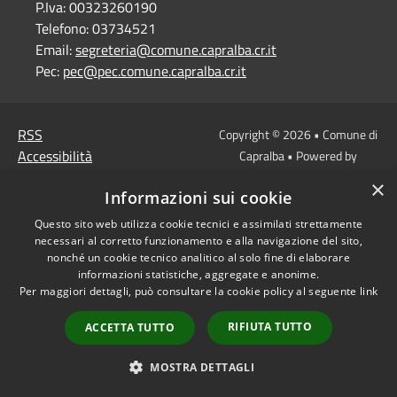
P.Iva:
00323260190
Telefono:
03734521
Email:
segreteria@comune.capralba.cr.it
Pec:
pec@pec.comune.capralba.cr.it
RSS
Copyright © 2026 • Comune di
Accessibilità
Capralba • Powered by
Privacy
Municipium
Accesso
•
×
Informazioni sui cookie
Cookie
redazione
Mappa del sito
Questo sito web utilizza cookie tecnici e assimilati strettamente
necessari al corretto funzionamento e alla navigazione del sito,
nonché un cookie tecnico analitico al solo fine di elaborare
informazioni statistiche, aggregate e anonime.
Per maggiori dettagli, può consultare la cookie policy al seguente
link
RIFIUTA TUTTO
ACCETTA TUTTO
MOSTRA DETTAGLI