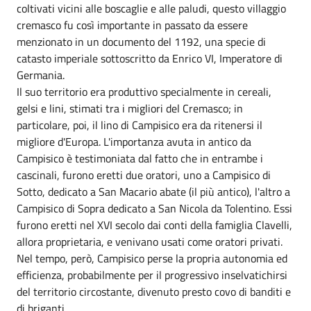
coltivati vicini alle boscaglie e alle paludi, questo villaggio
cremasco fu così importante in passato da essere
menzionato in un documento del 1192, una specie di
catasto imperiale sottoscritto da Enrico VI, Imperatore di
Germania.
Il suo territorio era produttivo specialmente in cereali,
gelsi e lini, stimati tra i migliori del Cremasco; in
particolare, poi, il lino di Campisico era da ritenersi il
migliore d'Europa. L'importanza avuta in antico da
Campisico è testimoniata dal fatto che in entrambe i
cascinali, furono eretti due oratori, uno a Campisico di
Sotto, dedicato a San Macario abate (il più antico), l'altro a
Campisico di Sopra dedicato a San Nicola da Tolentino. Essi
furono eretti nel XVI secolo dai conti della famiglia Clavelli,
allora proprietaria, e venivano usati come oratori privati.
Nel tempo, però, Campisico perse la propria autonomia ed
efficienza, probabilmente per il progressivo inselvatichirsi
del territorio circostante, divenuto presto covo di banditi e
di briganti.