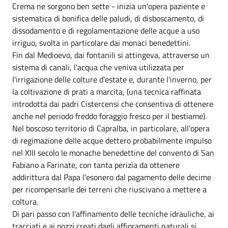
Crema ne sorgono ben sette - inizia un'opera paziente e
sistematica di bonifica delle paludi, di disboscamento, di
dissodamento e di regolamentazione delle acque a uso
irriguo, svolta in particolare dai monaci benedettini.
Fin dal Medioevo, dai fontanili si attingeva, attraverso un
sistema di canali, l'acqua che veniva utilizzata per
l'irrigazione delle colture d'estate e, durante l'inverno, per
la coltivazione di prati a marcita, (una tecnica raffinata
introdotta dai padri Cistercensi che consentiva di ottenere
anche nel periodo freddo foraggio fresco per il bestiame).
Nel boscoso territorio di Capralba, in particolare, all'opera
di regimazione delle acque dettero probabilmente impulso
nel XIII secolo le monache benedettine del convento di San
Fabiano a Farinate, con tanta perizia da ottenere
addirittura dal Papa l'esonero dal pagamento delle decime
per ricompensarle dei terreni che riuscivano a mettere a
coltura.
Di pari passo con l'affinamento delle tecniche idrauliche, ai
tracciati e ai pozzi creati dagli affioramenti naturali si