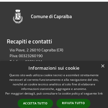
Comune di Capralba
Recapiti e contatti
Via Piave, 2 26010 Capralba (CR)
P.Iva:
00323260190
Telefono:
03734521
×
Email:
segreteria@comune.capralba.cr.it
Informazioni sui cookie
Pec:
pec@pec.comune.capralba.cr.it
Questo sito web utilizza cookie tecnici e assimilati strettamente
necessari al corretto funzionamento e alla navigazione del sito,
nonché un cookie tecnico analitico al solo fine di elaborare
informazioni statistiche, aggregate e anonime.
RSS
Copyright © 2026 • Comune di
Per maggiori dettagli, può consultare la cookie policy al seguente
link
Accessibilità
Capralba • Powered by
Privacy
Municipium
Accesso
•
RIFIUTA TUTTO
ACCETTA TUTTO
Cookie