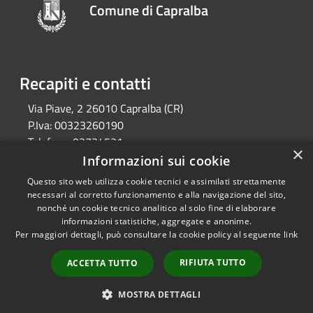
Comune di Capralba
Recapiti e contatti
Via Piave, 2 26010 Capralba (CR)
P.Iva:
00323260190
Telefono:
03734521
×
Email:
segreteria@comune.capralba.cr.it
Informazioni sui cookie
Pec:
pec@pec.comune.capralba.cr.it
Questo sito web utilizza cookie tecnici e assimilati strettamente
necessari al corretto funzionamento e alla navigazione del sito,
nonché un cookie tecnico analitico al solo fine di elaborare
informazioni statistiche, aggregate e anonime.
RSS
Copyright © 2026 • Comune di
Per maggiori dettagli, può consultare la cookie policy al seguente
link
Accessibilità
Capralba • Powered by
Privacy
Municipium
Accesso
•
RIFIUTA TUTTO
ACCETTA TUTTO
Cookie
redazione
Mappa del sito
MOSTRA DETTAGLI