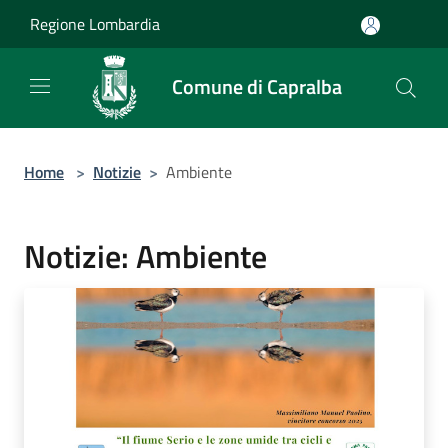
Salta al contenuto principale
Regione Lombardia
Comune di Capralba
Home
>
Notizie
>
Ambiente
Notizie: Ambiente