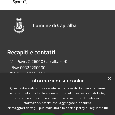
Sport (2)
Comune di Capralba
Recapiti e contatti
Via Piave, 2 26010 Capralba (CR)
P.Iva:
00323260190
Telefono:
03734521
×
Email:
segreteria@comune.capralba.cr.it
Informazioni sui cookie
Pec:
pec@pec.comune.capralba.cr.it
Questo sito web utilizza cookie tecnici e assimilati strettamente
necessari al corretto funzionamento e alla navigazione del sito,
nonché un cookie tecnico analitico al solo fine di elaborare
informazioni statistiche, aggregate e anonime.
RSS
Copyright © 2026 • Comune di
Per maggiori dettagli, può consultare la cookie policy al seguente
link
Accessibilità
Capralba • Powered by