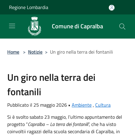
Salta al contenuto principale
Regione Lombardia
Comune di Capralba
Home
>
Notizie
>
Un giro nella terra dei fontanili
Un giro nella terra dei
fontanili
Pubblicato il 25 maggio 2026 •
Ambiente
,
Cultura
Si è svolto sabato 23 maggio, l’ultimo appuntamento del
progetto “
Capralba – La terra dei fontanili
”, che ha visto
coinvoltii ragazzi della scuola secondaria di Capralba, in