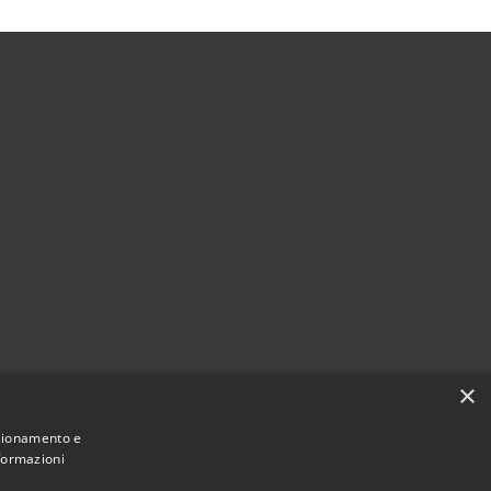
×
Municipium
Accesso redazione
 Capralba • Powered by
•
nzionamento e
nformazioni