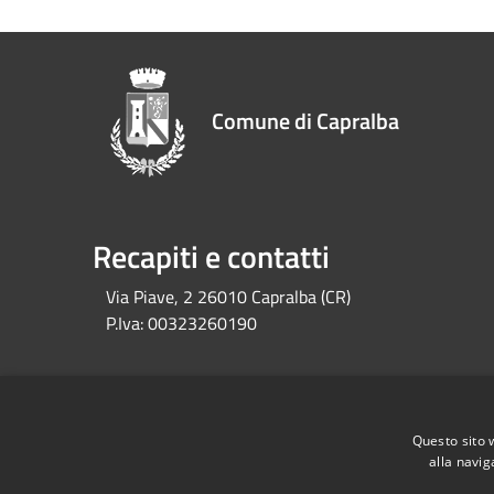
Comune di Capralba
Recapiti e contatti
Via Piave, 2 26010 Capralba (CR)
P.Iva:
00323260190
RSS
Accessibilità
Privacy
Cookie
Mappa de
Questo sito 
alla navig