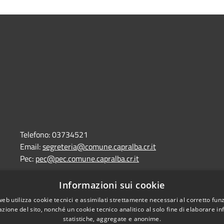
Telefono:
03734521
Email:
segreteria@comune.capralba.cr.it
Pec:
pec@pec.comune.capralba.cr.it
Informazioni sui cookie
l sito
Copyright © 2026 • Comune di
web utilizza cookie tecnici e assimilati strettamente necessari al corretto fu
azione del sito, nonché un cookie tecnico analitico al solo fine di elaborare i
statistiche, aggregate e anonime.