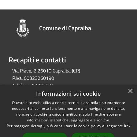
Comune di Capralba
Recapiti e contatti
Via Piave, 2 26010 Capralba (CR)
P.Iva:
00323260190
Telefono:
03734521
×
Email:
segreteria@comune.capralba.cr.it
Informazioni sui cookie
Pec:
pec@pec.comune.capralba.cr.it
Questo sito web utilizza cookie tecnici e assimilati strettamente
necessari al corretto funzionamento e alla navigazione del sito,
nonché un cookie tecnico analitico al solo fine di elaborare
informazioni statistiche, aggregate e anonime.
RSS
Copyright © 2026 • Comune di
Per maggiori dettagli, può consultare la cookie policy al seguente
link
Accessibilità
Capralba • Powered by
Privacy
Municipium
Accesso
•