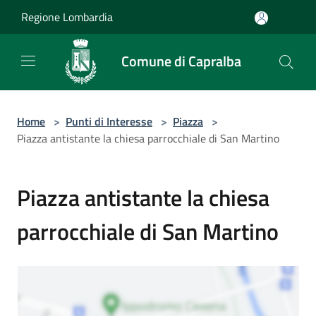
Salta al contenuto principale
Regione Lombardia
Comune di Capralba
Home
>
Punti di Interesse
>
Piazza
>
Piazza antistante la chiesa parrocchiale di San Martino
Piazza antistante la chiesa
parrocchiale di San Martino