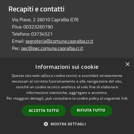
Recapiti e contatti
Via Piave, 2 26010 Capralba (CR)
P.Iva:
00323260190
Telefono:
03734521
Email:
segreteria@comune.capralba.cr.it
Pec:
pec@pec.comune.capralba.cr.it
×
Informazioni sui cookie
RSS
Copyright © 2026 • Comune di
Questo sito web utilizza cookie tecnici e assimilati strettamente
Accessibilità
Capralba • Powered by
necessari al corretto funzionamento e alla navigazione del sito,
Privacy
Municipium
Accesso
•
nonché un cookie tecnico analitico al solo fine di elaborare
Cookie
redazione
informazioni statistiche, aggregate e anonime.
Mappa del sito
Per maggiori dettagli, può consultare la cookie policy al seguente
link
RIFIUTA TUTTO
ACCETTA TUTTO
MOSTRA DETTAGLI