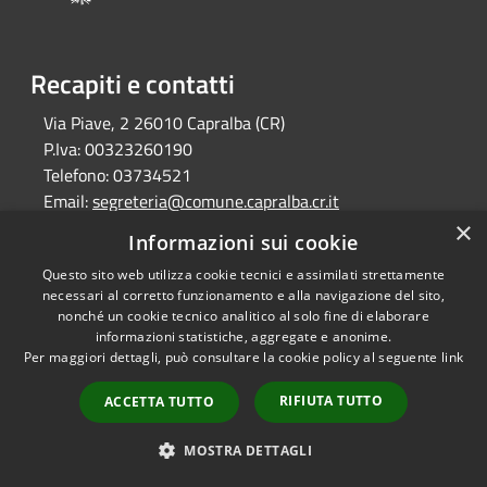
Recapiti e contatti
Via Piave, 2 26010 Capralba (CR)
P.Iva:
00323260190
Telefono:
03734521
Email:
segreteria@comune.capralba.cr.it
Pec:
pec@pec.comune.capralba.cr.it
×
Informazioni sui cookie
Questo sito web utilizza cookie tecnici e assimilati strettamente
necessari al corretto funzionamento e alla navigazione del sito,
RSS
Copyright © 2026 • Comune di
nonché un cookie tecnico analitico al solo fine di elaborare
Accessibilità
Capralba • Powered by
informazioni statistiche, aggregate e anonime.
Privacy
Municipium
Accesso
•
Per maggiori dettagli, può consultare la cookie policy al seguente
link
Cookie
redazione
RIFIUTA TUTTO
ACCETTA TUTTO
Mappa del sito
MOSTRA DETTAGLI