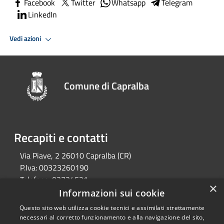
Facebook
Twitter
Whatsapp
Telegram
LinkedIn
Vedi azioni
Comune di Capralba
Recapiti e contatti
Via Piave, 2 26010 Capralba (CR)
P.Iva:
00323260190
Telefono:
03734521
×
Email:
segreteria@comune.capralba.cr.it
Informazioni sui cookie
Pec:
pec@pec.comune.capralba.cr.it
Questo sito web utilizza cookie tecnici e assimilati strettamente
necessari al corretto funzionamento e alla navigazione del sito,