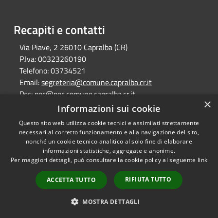
Recapiti e contatti
Via Piave, 2 26010 Capralba (CR)
P.Iva:
00323260190
Telefono:
03734521
Email:
segreteria@comune.capralba.cr.it
Pec:
pec@pec.comune.capralba.cr.it
×
Informazioni sui cookie
Questo sito web utilizza cookie tecnici e assimilati strettamente
RSS
Copyright © 2026 • Comune di
necessari al corretto funzionamento e alla navigazione del sito,
Accessibilità
Capralba • Powered by
nonché un cookie tecnico analitico al solo fine di elaborare
Privacy
Municipium
Accesso
informazioni statistiche, aggregate e anonime.
•
Per maggiori dettagli, può consultare la cookie policy al seguente
link
Cookie
redazione
Mappa del sito
RIFIUTA TUTTO
ACCETTA TUTTO
MOSTRA DETTAGLI