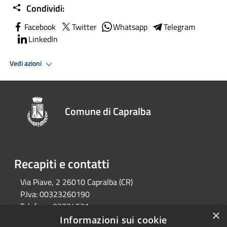
Condividi:
Facebook
Twitter
Whatsapp
Telegram
LinkedIn
Vedi azioni
Comune di Capralba
Recapiti e contatti
Via Piave, 2 26010 Capralba (CR)
P.Iva:
00323260190
Telefono:
03734521
×
Email:
segreteria@comune.capralba.cr.it
Informazioni sui cookie