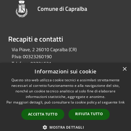
Comune di Capralba
Recapiti e contatti
Via Piave, 2 26010 Capralba (CR)
P.Iva:
00323260190
Telefono:
03734521
×
Email:
segreteria@comune.capralba.cr.it
Informazioni sui cookie
Pec:
pec@pec.comune.capralba.cr.it
Questo sito web utilizza cookie tecnici e assimilati strettamente
necessari al corretto funzionamento e alla navigazione del sito,
nonché un cookie tecnico analitico al solo fine di elaborare
informazioni statistiche, aggregate e anonime.
RSS
Copyright © 2026 • Comune di
Per maggiori dettagli, può consultare la cookie policy al seguente
link
Accessibilità
Capralba • Powered by
Privacy
Municipium
Accesso
•
RIFIUTA TUTTO
ACCETTA TUTTO
Cookie
redazione
Mappa del sito
MOSTRA DETTAGLI