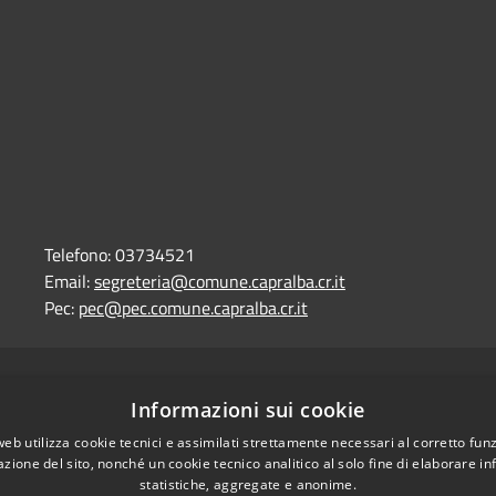
Telefono:
03734521
Email:
segreteria@comune.capralba.cr.it
Pec:
pec@pec.comune.capralba.cr.it
l sito
Copyright © 2026 • Comune di
Informazioni sui cookie
web utilizza cookie tecnici e assimilati strettamente necessari al corretto fu
azione del sito, nonché un cookie tecnico analitico al solo fine di elaborare i
statistiche, aggregate e anonime.