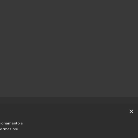
Municipium
Accesso redazione
 Capralba • Powered by
•
×
nzionamento e
nformazioni