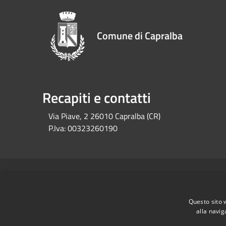
Comune di Capralba
Recapiti e contatti
Via Piave, 2 26010 Capralba (CR)
P.Iva:
00323260190
RSS
Accessibilità
Privacy
Cookie
Mappa de
Questo sito 
alla navig