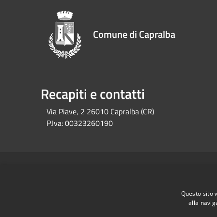
Comune di Capralba
Recapiti e contatti
Via Piave, 2 26010 Capralba (CR)
P.Iva:
00323260190
RSS
Accessibilità
Privacy
Cookie
Mappa de
Questo sito 
alla navig