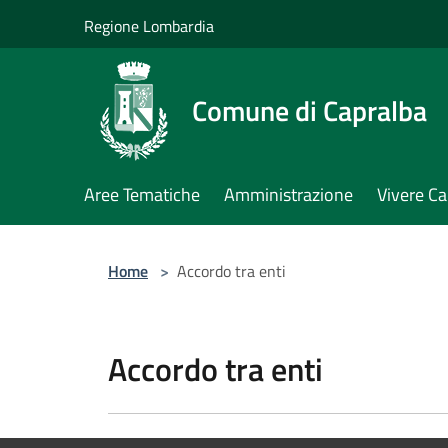
Salta al contenuto principale
Regione Lombardia
Comune di Capralba
Aree Tematiche
Amministrazione
Vivere Ca
Home
>
Accordo tra enti
Accordo tra enti