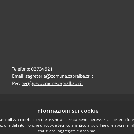
Telefono:
03734521
Email:
segreteria@comune.capralba.cr.it
Pec:
pec@pec.comune.capralba.cr.it
l sito
Copyright © 2026 • Comune di
Informazioni sui cookie
web utilizza cookie tecnici e assimilati strettamente necessari al corretto fu
azione del sito, nonché un cookie tecnico analitico al solo fine di elaborare i
statistiche, aggregate e anonime.