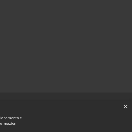
Municipium
Accesso redazione
 Capralba • Powered by
•
×
nzionamento e
nformazioni