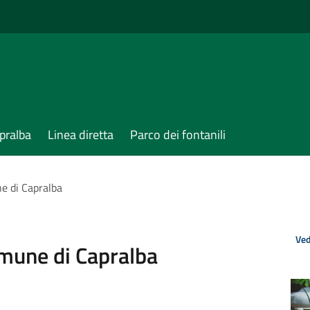
pralba
Linea diretta
Parco dei fontanili
e di Capralba
Ved
omune di Capralba