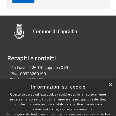
Comune di Capralba
Recapiti e contatti
Via Piave, 2 26010 Capralba (CR)
P.Iva:
00323260190
Telefono:
03734521
×
Email:
segreteria@comune.capralba.cr.it
Informazioni sui cookie
Pec:
pec@pec.comune.capralba.cr.it
Questo sito web utilizza cookie tecnici e assimilati strettamente
necessari al corretto funzionamento e alla navigazione del sito,
nonché un cookie tecnico analitico al solo fine di elaborare
informazioni statistiche, aggregate e anonime.
RSS
Copyright © 2026 • Comune di
Per maggiori dettagli, può consultare la cookie policy al seguente
link