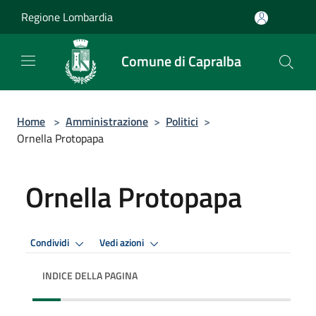
Salta al contenuto principale
Regione Lombardia
Comune di Capralba
Home
>
Amministrazione
>
Politici
>
Ornella Protopapa
Ornella Protopapa
Condividi
Vedi azioni
INDICE DELLA PAGINA