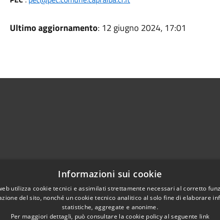
Ultimo aggiornamento
: 12 giugno 2024, 17:01
Informazioni sui cookie
web utilizza cookie tecnici e assimilati strettamente necessari al corretto fu
Telefono:
03734521
azione del sito, nonché un cookie tecnico analitico al solo fine di elaborare i
Email:
segreteria@comune.capralba.cr.it
statistiche, aggregate e anonime.
Per maggiori dettagli, può consultare la cookie policy al seguente
link
Pec:
pec@pec.comune.capralba.cr.it