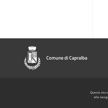
Comune di Capralba
Recapiti e contatti
Questo sito 
Via Piave, 2 26010 Capralba (CR)
alla navig
P.Iva:
00323260190