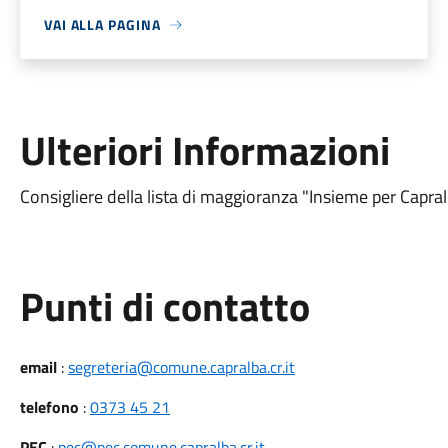
VAI ALLA PAGINA
Ulteriori Informazioni
Consigliere della lista di maggioranza "Insieme per Capral
Punti di contatto
email
:
segreteria@comune.capralba.cr.it
telefono
:
0373 45 21
PEC
:
pec@pec.comune.capralba.cr.it