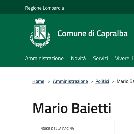
Salta al contenuto principale
Regione Lombardia
Comune di Capralba
Amministrazione
Novità
Servizi
Vivere 
Home
>
Amministrazione
>
Politici
>
Mario Ba
Mario Baietti
INDICE DELLA PAGINA