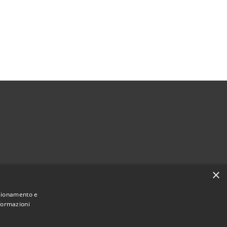
×
nzionamento e
nformazioni