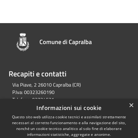
Comune di Capralba
Recapiti e contatti
Via Piave, 2 26010 Capralba (CR)
P.Iva:
00323260190
Telefono:
03734521
×
Email:
segreteria@comune.capralba.cr.it
Informazioni sui cookie
Pec:
pec@pec.comune.capralba.cr.it
Questo sito web utilizza cookie tecnici e assimilati strettamente
necessari al corretto funzionamento e alla navigazione del sito,
nonché un cookie tecnico analitico al solo fine di elaborare
informazioni statistiche, aggregate e anonime.
RSS
Copyright © 2026 • Comune di