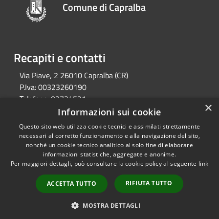
Comune di Capralba
Recapiti e contatti
Via Piave, 2 26010 Capralba (CR)
P.Iva:
00323260190
Telefono:
03734521
×
Email:
segreteria@comune.capralba.cr.it
Informazioni sui cookie
Pec:
pec@pec.comune.capralba.cr.it
Questo sito web utilizza cookie tecnici e assimilati strettamente
necessari al corretto funzionamento e alla navigazione del sito,
nonché un cookie tecnico analitico al solo fine di elaborare
informazioni statistiche, aggregate e anonime.
RSS
Copyright © 2026 • Comune di
Per maggiori dettagli, può consultare la cookie policy al seguente
link
Accessibilità
Capralba • Powered by
Privacy
Municipium
Accesso
•
RIFIUTA TUTTO
ACCETTA TUTTO
Cookie
redazione
Mappa del sito
MOSTRA DETTAGLI