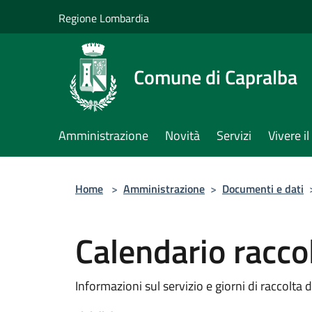
Salta al contenuto principale
Regione Lombardia
Comune di Capralba
Amministrazione
Novità
Servizi
Vivere 
Home
>
Amministrazione
>
Documenti e dati
Calendario raccolt
Informazioni sul servizio e giorni di raccolta de